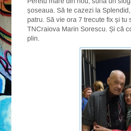
Peretu mare din nou, sună un slog
șoseaua. Să te cazezi la Splendid, 
patru. Să vie ora 7 trecute fix și tu
TNCraiova Marin Sorescu. Și că con
plin.