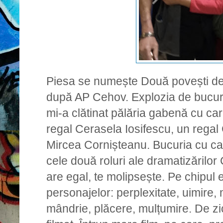
Piesa se numește Două povești de
după AP Cehov. Explozia de bucuri
mi-a clătinat pălăria gabenă cu c
regal Cerasela Iosifescu, un regal 
Mircea Cornișteanu. Bucuria cu ca
cele două roluri ale dramatizărilor 
are egal, te molipsește. Pe chipul e
personajelor: perplexitate, uimire, 
mândrie, plăcere, mulțumire. De zi