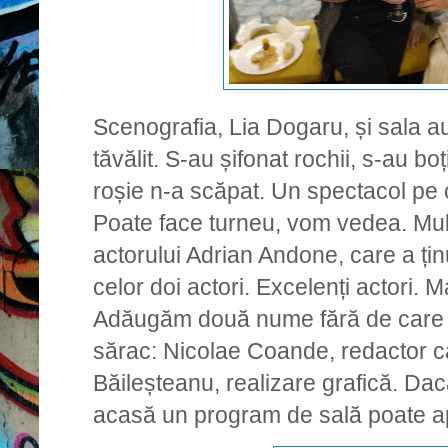
Scenografia, Lia Dogaru, și sala a
tăvălit. S-au șifonat rochii, s-au boț
roșie n-a scăpat. Un spectacol pe c
Poate face turneu, vom vedea. Mulț
actorului Adrian Andone, care a ținu
celor doi actori. Excelenți actori. 
Adăugăm două nume fără de care sp
sărac: Nicolae Coande, redactor ca
Băileșteanu, realizare grafică. Da
acasă un program de sală poate ape