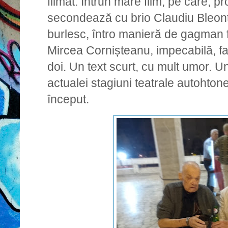
filmat. Întrun mare film, pe care, pr
secondează cu brio Claudiu Bleonț.
burlesc, întro manieră de gagman 
Mircea Cornișteanu, impecabilă, fa
doi. Un text scurt, cu mult umor. Un
actualei stagiuni teatrale autohto
început.